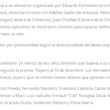
fue a un almuerzo organizado por Eduardo Eurnekian en el Ho
esa, almorzaron lomo con Adelmo Gabbi (de la Bolsa), Héctor
a Vega (Cámara de Comercio), Juan Chediak (Cámara de la Con
Varios ejecutivos se mostraron cholulos para sacarse selfies
– hace un mes.
ón por previsibilidad según la direccionalidad del deseo exp
o cambiario. En menos de dos años tenemos que bajarla a un 
 preguntó la prensa. “Espero al 10 de diciembre, Los mercados
ontrario, espero que no entren tantos dólares que aprecien e
ederico Pinedo, Fernando Niembro, Francisco Cabrera, Carlos 
entar a Macri. Los radicales Enrique “Coti” Nosiglia, Osca
Graciela Ocaña, Guillermo Nielsen y Vilma Ibarra.