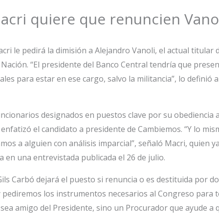
Macri quiere que renuncien Vanol
cri le pedirá la dimisión a Alejandro Vanoli, el actual titular 
 Nación. “El presidente del Banco Central tendría que prese
les para estar en ese cargo, salvo la militancia”, lo definió
uncionarios designados en puestos clave por su obediencia 
 enfatizó el candidato a presidente de Cambiemos. “Y lo mis
amos a alguien con análisis imparcial”, señaló Macri, quien y
a en una entrevistada publicada el 26 de julio.
ls Carbó dejará el puesto si renuncia o es destituida por do
 y pediremos los instrumentos necesarios al Congreso para 
ea amigo del Presidente, sino un Procurador que ayude a qu