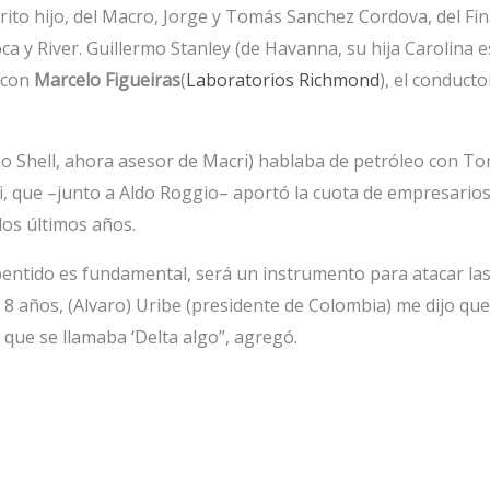
ito hijo, del Macro, Jorge y Tomás Sanchez Cordova, del Fin
y River. Guillermo Stanley (de Havanna, su hija Carolina es
 con
Marcelo Figueiras
(
Laboratorios Richmond
), el conduct
 Shell, ahora asesor de Macri) hablaba de petróleo con T
ti, que –junto a Aldo Roggio– aportó la cuota de empresarios
os últimos años.
epentido es fundamental, será un instrumento para atacar las
 8 años, (Alvaro) Uribe (presidente de Colombia) me dijo que
r que se llamaba ‘Delta algo”, agregó.