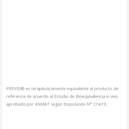
Primer genérico para
VIH: garantizando el
acceso a
medicamentos más
seguros
PREVID® es terapéuticamente equivalente al producto de
referencia de acuerdo al Estudio de Bioequivalencia in vivo
aprobado por ANMAT según Disposición N° 274/19.
Primer
Read More »
genérico