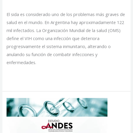
El sida es considerado uno de los problemas más graves de
salud en el mundo. En Argentina hay aproximadamente 122
mil infectados. La Organización Mundial de la salud (OMS)
define el VIH como una infección que deteriora
progresivamente el sistema inmunitario, alterando o
anulando su función de combatir infecciones y
enfermedades.
Lanzaron
Read More »
el
primer
medicamento
genérico
de
la
Argentina