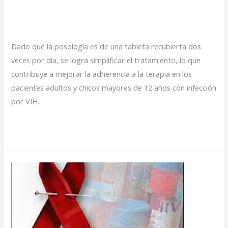
una tableta
Dado que la posología es de una tableta recubierta dos
veces por día, se logra simplificar el tratamiento, lo que
contribuye a mejorar la adherencia a la terapia en los
pacientes adultos y chicos mayores de 12 años con infección
por VIH.
Un
Read More »
cóctel
antisida
en
una
tableta