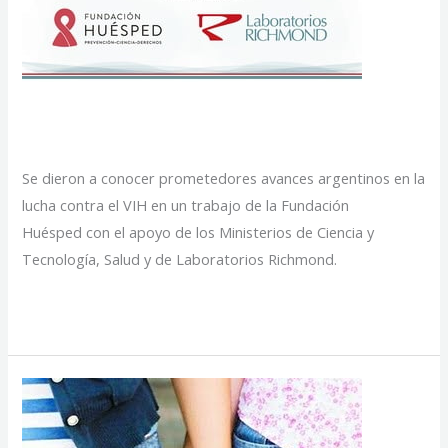
para
el
tratamiento
del
Estudio Andes
VIH
Se dieron a conocer prometedores avances argentinos en la
lucha contra el VIH en un trabajo de la Fundación
Huésped con el apoyo de los Ministerios de Ciencia y
Tecnología, Salud y de Laboratorios Richmond.
Estudio
Read More »
Andes