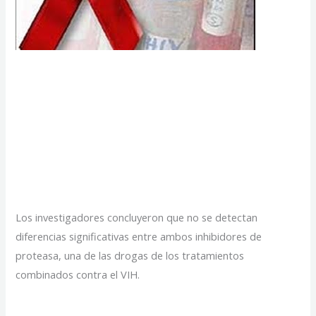
Confirman que
medicamento hecho en
Argentina contra el
sida es eficaz
Los investigadores concluyeron que no se detectan
diferencias significativas entre ambos inhibidores de
proteasa, una de las drogas de los tratamientos
combinados contra el VIH.
Confirman
Read More »