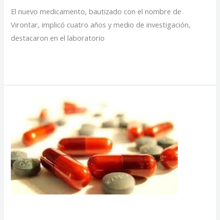
El nuevo medicamento, bautizado con el nombre de
Virontar, implicó cuatro años y medio de investigación,
destacaron en el laboratorio
Inversión
Read More »
en
medicamentos
Un cóctel antisida en