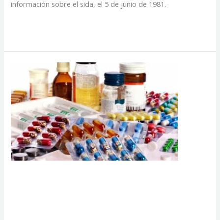
información sobre el sida, el 5 de junio de 1981.
Sida:
Read More »
revelan
un
caso
único
de
contagio
entre
mujeres
Inversión en
medicamentos