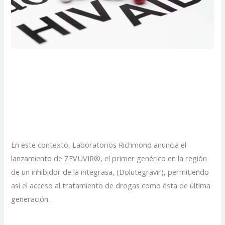
Nuevo desarrollo
argentino para el
tratamiento del VIH
En este contexto, Laboratorios Richmond anuncia el
lanzamiento de ZEVUVIR®, el primer genérico en la región
de un inhibidor de la integrasa, (Dolutegravir), permitiendo
así el acceso al tratamiento de drogas como ésta de última
generación.
Nuevo
Read More »