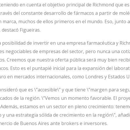
eniendo en cuenta el objetivo principal de Richmond que es l
través del constante desarrollo de fármacos a partir de molé
marca, muchos de ellos primeros en el mundo. Eso, junto a la
 destacó Figueiras.
a posibilidad de invertir en una empresa farmacéutica y Ric
nes negociables de empresas del sector, pero nunca una cot
os. Creemos que nuestra oferta pública será muy bien recib
os. Esto es el puntapié inicial para la expansión del labora
ro en mercados internacionales, como Londres y Estados Un
onsideró que es \”accesible\” y que tiene \”margen para seg
rcados de la región. \”Vemos un momento favorable. El proy
Además, estamos en un sector en pleno crecimiento: tenemos
o y una estrategia sólida de crecimiento en la región\”, aña
ercio de Buenos Aires ante brokers e inversores.