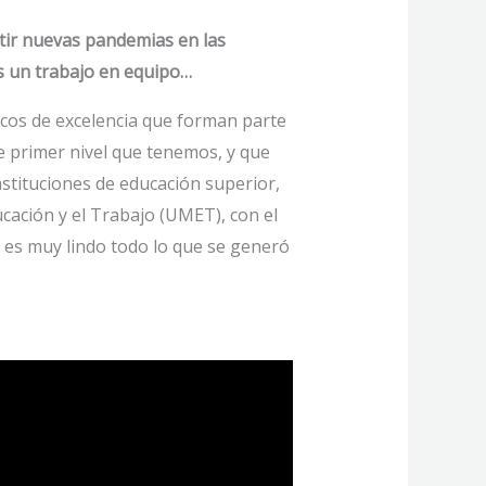
stir nuevas pandemias en las
es un trabajo en equipo…
icos de excelencia que forman parte
de primer nivel que tenemos, y que
stituciones de educación superior,
cación y el Trabajo (UMET), con el
 es muy lindo todo lo que se generó