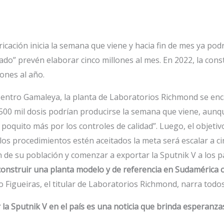
icación inicia la semana que viene y hacia fin de mes ya podr
tado” prevén elaborar cinco millones al mes. En 2022, la con
lones al año.
Centro Gamaleya, la planta de Laboratorios Richmond se encar
500 mil dosis podrían producirse la semana que viene, aunqu
 poquito más por los controles de calidad”. Luego, el objetiv
s procedimientos estén aceitados la meta será escalar a cinc
de su población y comenzar a exportar la Sputnik V a los paí
onstruir una planta modelo y de referencia en Sudamérica c
o Figueiras, el titular de Laboratorios Richmond, narra todos 
la Sputnik V en el país es una noticia que brinda esperanza