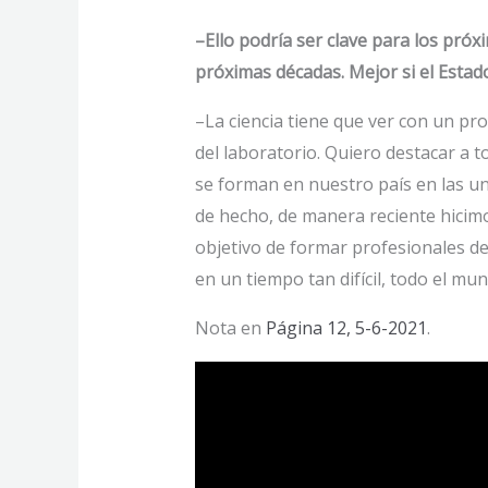
–Ello podría ser clave para los pró
próximas décadas. Mejor si el Estad
–La ciencia tiene que ver con un pr
del laboratorio. Quiero destacar a t
se forman en nuestro país en las u
de hecho, de manera reciente hicimo
objetivo de formar profesionales de
en un tiempo tan difícil, todo el m
Nota en
Página 12, 5-6-2021
.