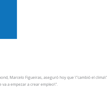
ras en el Foro de Invers
ond, Marcelo Figueiras, aseguró hoy que \”cambió el clima\”
se va a empezar a crear empleo\”.