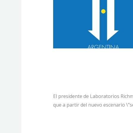
Marcelo Figuei
de Argentina
El presidente de Laboratorios Richm
que a partir del nuevo escenario \”
Marcelo
Read More »
Figueiras