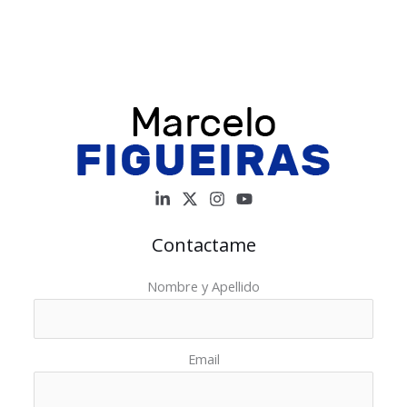
Desarrollos
tecnológicos
innovadores
en
el
área
farmacológica
Contactame
Nombre y Apellido
Email