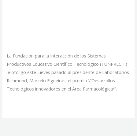
tecnológicos
innovadores en el área
farmacológica
La Fundación para la Interacción de los Sistemas
Productivos Educativo Científico Tecnológico (FUNPRECIT)
le otorgó este jueves pasado al presidente de Laboratorios
Richmond, Marcelo Figueiras, el premio \”Desarrollos
Tecnológicos innovadores en el Área Farmacológica\”.
Marcelo
Read More »
Figueiras
recibió
el
premio