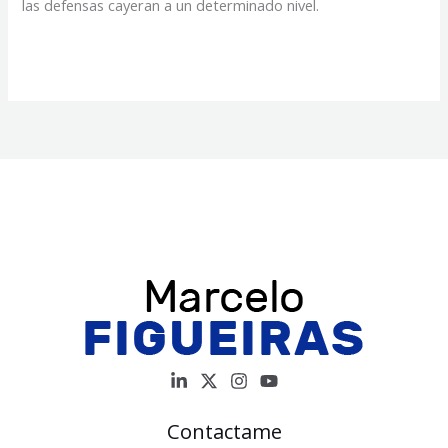
las defensas cayeran a un determinado nivel.
Apenas
Read More »
se
detecta
el
VIH,
se
puede
acceder
al
tratamiento
Contactame