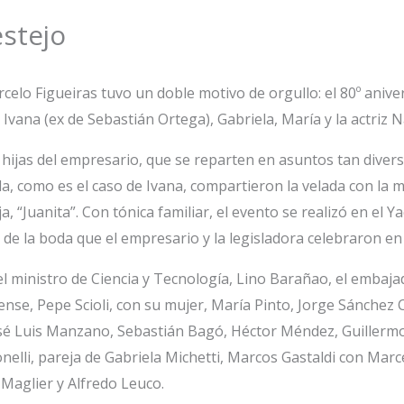
estejo
celo Figueiras tuvo un doble motivo de orgullo: el 80º aniv
Ivana (ex de Sebastián Ortega), Gabriela, María y la actriz Na
 hijas del empresario, que se reparten en asuntos tan divers
da, como es el caso de Ivana, compartieron la velada con la 
 “Juanita”. Con tónica familiar, el evento se realizó en el Y
 de la boda que el empresario y la legisladora celebraron e
 el ministro de Ciencia y Tecnología, Lino Barañao, el emb
se, Pepe Scioli, con su mujer, María Pinto, Jorge Sánchez
José Luis Manzano, Sebastián Bagó, Héctor Méndez, Guiller
elli, pareja de Gabriela Michetti, Marcos Gastaldi con Marc
Maglier y Alfredo Leuco.