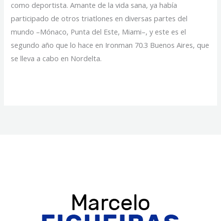
como deportista. Amante de la vida sana, ya había
participado de otros triatlones en diversas partes del
mundo –Mónaco, Punta del Este, Miami–, y este es el
segundo año que lo hace en Ironman 70.3 Buenos Aires, que
se lleva a cabo en Nordelta.
A
Read More »
los
53,
Marcelo
Figueiras
se
lució
en
Ironman
70.3,
una