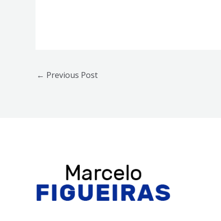
←
Previous Post