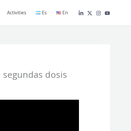
Activities
Es
En
de segundas dosis