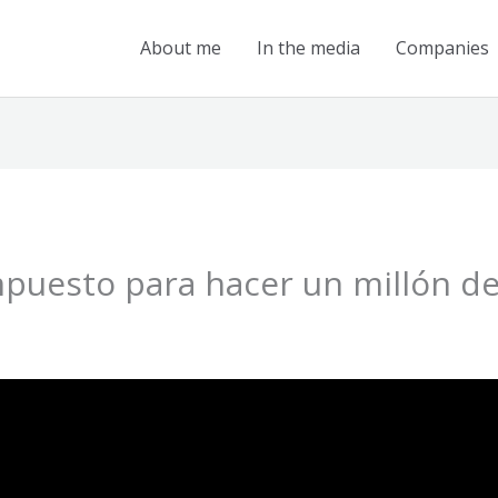
About me
In the media
Companies
ompuesto para hacer un millón 