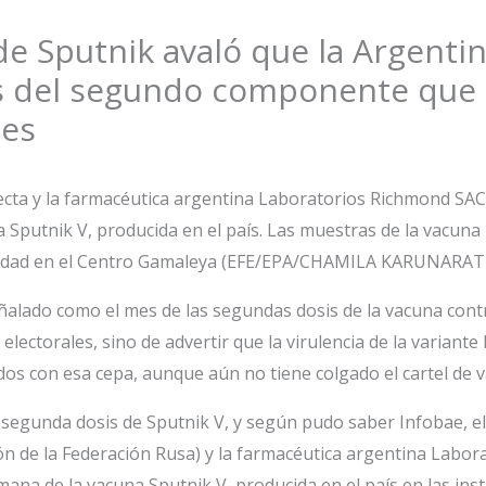
 de Sputnik avaló que la Argent
is del segundo componente que 
mes
ecta y la farmacéutica argentina Laboratorios Richmond SAC
a Sputnik V, producida en el país. Las muestras de la vacun
calidad en el Centro Gamaleya (EFE/EPA/CHAMILA KARUNARA
ñalado como el mes de las segundas dosis de la vacuna contr
ectorales, sino de advertir que la virulencia de la variant
os con esa cepa, aunque aún no tiene colgado el cartel de v
 segunda dosis de Sputnik V, y según pudo saber Infobae, e
ón de la Federación Rusa) y la farmacéutica argentina Labo
mana de la vacuna Sputnik V, producida en el país en las ins