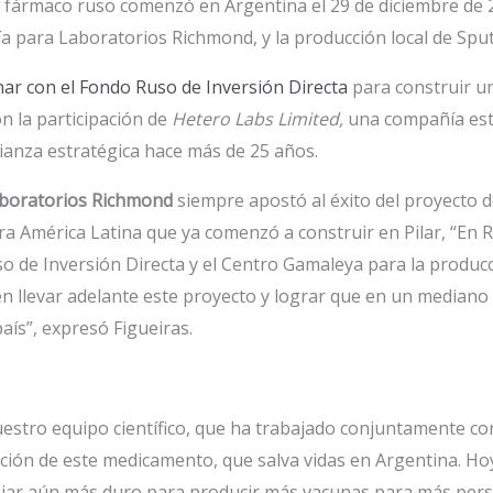
l fármaco ruso comenzó en Argentina el 29 de diciembre de 2
a para Laboratorios Richmond, y la producción local de Spu
ar con el Fondo Ruso de Inversión Directa
para construir un
n la participación de
Hetero Labs Limited,
una compañía esta
ianza estratégica hace más de 25 años.
Laboratorios Richmond
siempre apostó al éxito del proyecto 
ra América Latina que ya comenzó a construir en Pilar, “En
o de Inversión Directa y el Centro Gamaleya para la producc
 llevar adelante este proyecto y lograr que en un mediano 
ís”, expresó Figueiras.
tro equipo científico, que ha trabajado conjuntamente con 
ción de este medicamento, que salva vidas en Argentina. Ho
jar aún más duro para producir más vacunas para más pers