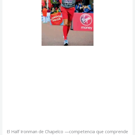
las
motos
Marcelo Figueiras,
maratonista a los 51
años, el empresario
corrio los 42k de
Londres
El Half Ironman de Chapelco —competencia que comprende